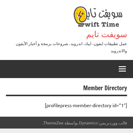
لتجاوز
لى
لمحتوى
سويفت تايم
عمل تطبيقات ايفون، ايباد، اندرويد، شروحات برمجة و أخبار الأيفون
والاندرويد
Member Directory
[profilepress-member-directory id=”1″]
قالب ووردبريس: Dynamico بواسطة ThemeZee.